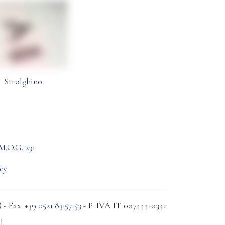
Strolghino
M.O.G. 231
cy
 - Fax.
+39 0521 83 57 53
- P. IVA IT 00744410341
l.