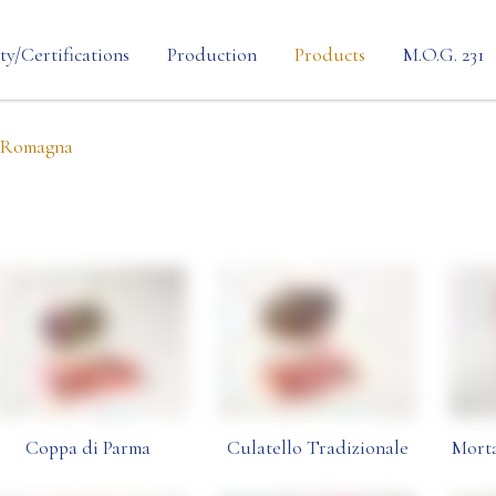
ty/Certifications
Production
Products
M.O.G. 231
Personalization
Preformed Line
a Romagna
Process
Thermoformed Li
Cheese
Coppa di Parma
Culatello Tradizionale
Morta