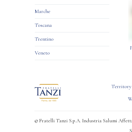
Marche
Toscana
Trentino
Veneto
Territory
W
© Fratelli Tanzi S.p.A. Industria Salumi Affetta
S